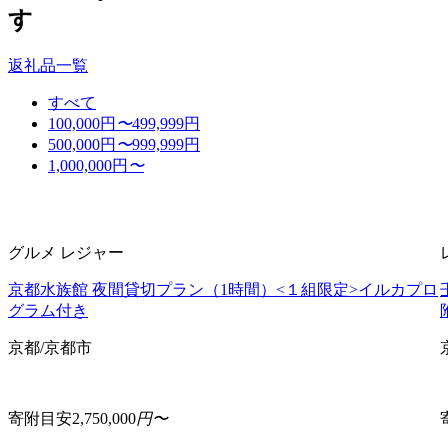
す
返礼品一覧
すべて
100,000
円
〜
499,999
円
500,000
円
〜
999,999
円
1,000,000
円
〜
グルメ
レジャー
京都水族館 夜間貸切プラン（1時間）<１組限定>イルカプロ
グラム付き
京都/京都市
寄附目安
2,750,000
円〜