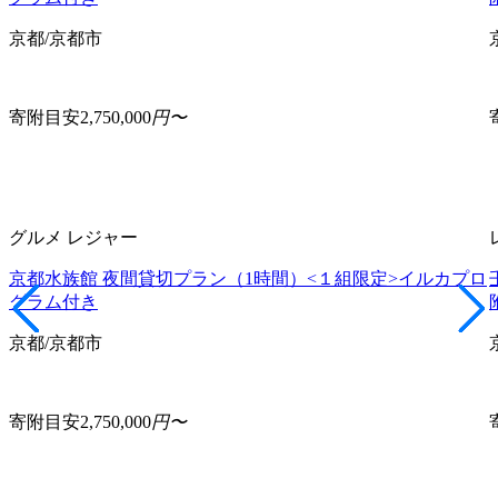
京都/京都市
寄附目安
2,750,000
円〜
グルメ
レジャー
京都水族館 夜間貸切プラン（1時間）<１組限定>イルカプロ
グラム付き
京都/京都市
寄附目安
2,750,000
円〜