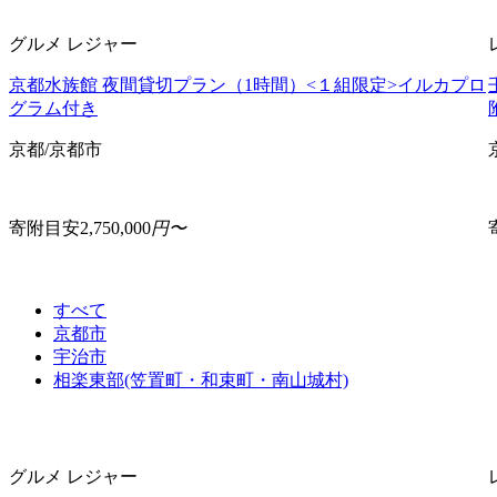
グルメ
レジャー
京都水族館 夜間貸切プラン（1時間）<１組限定>イルカプロ
グラム付き
京都/京都市
寄附目安
2,750,000
円〜
すべて
京都市
宇治市
相楽東部(笠置町・和束町・南山城村)
グルメ
レジャー