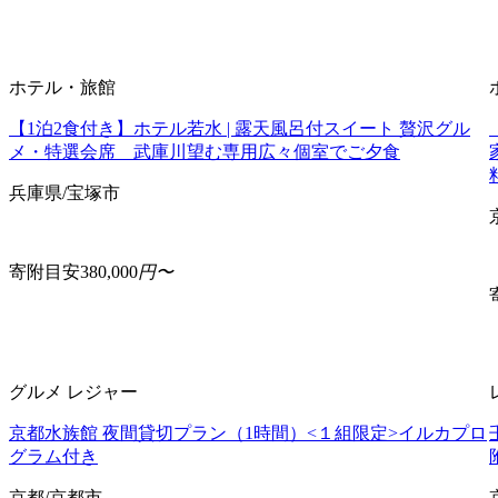
ホテル・旅館
【1泊2食付き】ホテル若水 | 露天風呂付スイート 贅沢グル
メ・特選会席 武庫川望む専用広々個室でご夕食
兵庫県/宝塚市
寄附目安
380,000
円〜
グルメ
レジャー
京都水族館 夜間貸切プラン（1時間）<１組限定>イルカプロ
グラム付き
京都/京都市