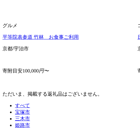
グルメ
平等院表参道 竹林 お食事ご利用
京都/宇治市
寄附目安
100,000
円〜
ただいま、掲載する返礼品はございません。
すべて
宝塚市
三木市
姫路市