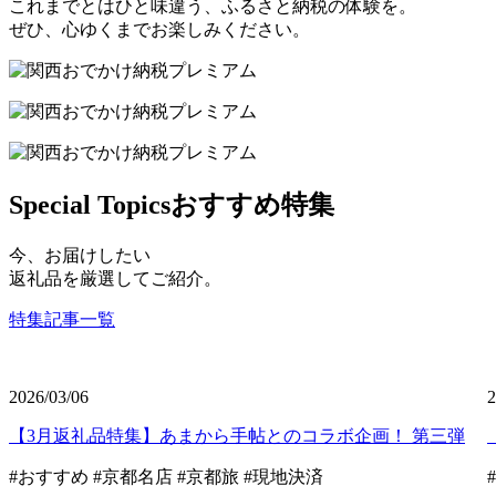
これまでとはひと味違う、ふるさと納税の体験を。
ぜひ、心ゆくまでお楽しみください。
Special Topics
おすすめ特集
今、お届けしたい
返礼品を厳選してご紹介。
特集記事一覧
2026/03/06
2
【3月返礼品特集】あまから手帖とのコラボ企画！ 第三弾
#おすすめ
#京都名店
#京都旅
#現地決済