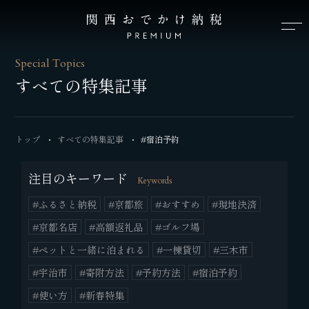
Special Topics
すべての特集記事
トップ
すべての特集記事
#宿泊予約
注目のキーワード
Keywords
#ふるさと納税
#京都旅
#おすすめ
#現地決済
#京都名店
#高額返礼品
#ゴルフ場
#ペットと一緒に泊まれる
#一棟貸切
#三木市
#宇治市
#寄附方法
#予約方法
#宿泊予約
#使い方
#新春特集