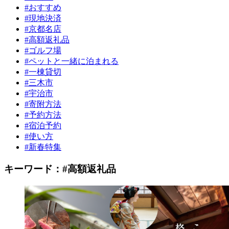
#おすすめ
#現地決済
#京都名店
#高額返礼品
#ゴルフ場
#ペットと一緒に泊まれる
#一棟貸切
#三木市
#宇治市
#寄附方法
#予約方法
#宿泊予約
#使い方
#新春特集
キーワード：
#高額返礼品