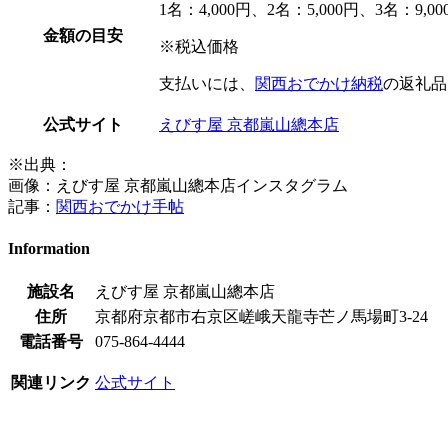
1名：4,000円、2名：5,000円、3名：9,00
金額の目安
※税込価格
支払いには、
関西おでかけ納税
の返礼品
公式サイト
えびす屋 京都嵐山總本店
※出典：
画像：
えびす屋 京都嵐山總本店インスタグラム
記事：
関西おでかけ手帖
Information
施設名
えびす屋 京都嵐山總本店
住所
京都府京都市右京区嵯峨天龍寺芒ノ馬場町3-24
電話番号
075-864-4444
関連リンク
公式サイト