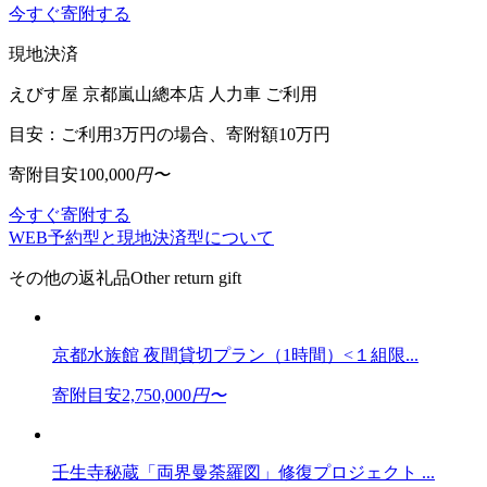
今すぐ寄附する
現地決済
えびす屋 京都嵐山總本店 人力車 ご利用
目安：ご利用3万円の場合、寄附額10万円
寄附目安
100,000
円〜
今すぐ寄附する
WEB予約型と現地決済型について
その他の返礼品
Other return gift
京都水族館 夜間貸切プラン（1時間）<１組限...
寄附目安
2,750,000
円〜
壬生寺秘蔵「両界曼荼羅図」修復プロジェクト ...