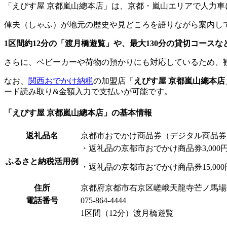
「えびす屋 京都嵐山總本店」は、京都・嵐山エリアで人力
俥夫（しゃふ）が地元の歴史や見どころを語りながら案内し
1区間約12分の「渡月橋遊覧」や、最大130分の貸切コース
さらに、ベビーカーや荷物の預かりにも対応しているため、
なお、
関西おでかけ納税
の加盟店「
えびす屋 京都嵐山總本店
ード読み取り&金額入力で支払いが可能です。
「えびす屋 京都嵐山總本店」の基本情報
返礼品名
京都市おでかけ商品券（デジタル商品券
・返礼品の京都市おでかけ商品券3,000円
ふるさと納税活用例
・返礼品の京都市おでかけ商品券15,000
住所
京都府京都市右京区嵯峨天龍寺芒ノ馬場町
電話番号
075-864-4444
1区間（12分）渡月橋遊覧